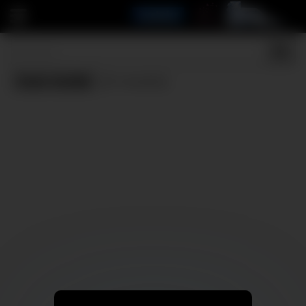
Cum inside
(0 results)