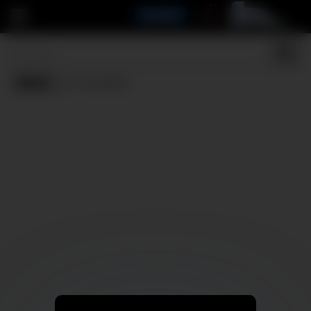
Door
(0 results)