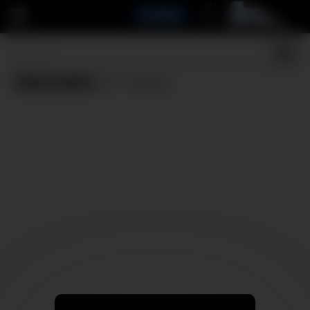
Namorados
(0 results)